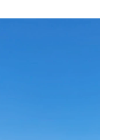
22. Juni
1 Min. Lesezeit
Rezepte
Ribelmais-Zitronen-Kuchen
Dieser Ribelmais-Zitronen-Kuchen ist
einfach gemacht und zeigt, wie
unkompliziert regionale Zutaten im Alltag
sein können. Keine besonderen
Backkenntnisse nötig – einfach ein feiner
Kuchen mit regionalem Ribelmais von den
Feldfreunden.