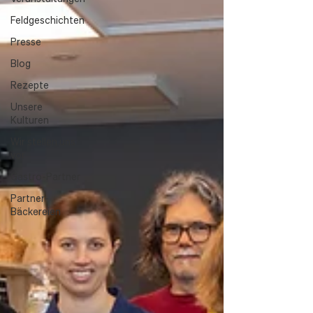
Feldgeschichten
Presse
Blog
Rezepte
Unsere
Kulturen
Wir stellen uns
vor
Gastro-Partner
Partner-
Bäckereien