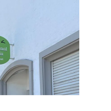
Die Feldfreunde und das Bionetz besuchten
den Bio-Ackerbautag im Thurgau.
Kichererbsen, Soja, Mischkulturen und
innovative Anbausysteme lieferten
wertvolle Impulse für die Landwirtschaft in
Liechtenstein.