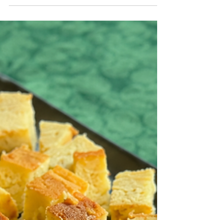
Rezepte
Gelberbsen-Randen-Hummus
Stefanies Gelberbsen-Randen-Hummus ist
einfach gemacht, vielseitig einsetzbar und
bringt Farbe auf jeden Apéro-Tisch. Die
Kombination aus Feldfreunde-Gelberbsen,
Randen, Tahin und Zitrone sorgt für eine
cremige Konsistenz und einen fein
abgestimmten Geschmack.