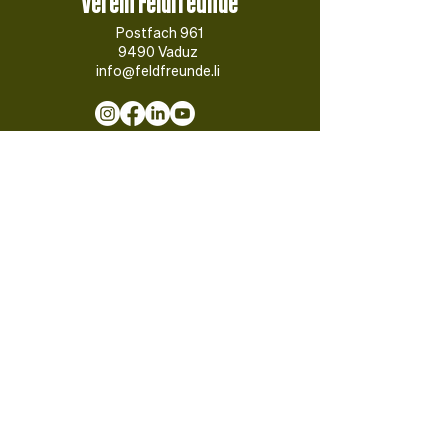
Verein Feldfreunde
Postfach 961
9490 Vaduz
info@feldfreunde.li
Newsletter abonnieren
Impressum
|
Datenschutz
© 2026juliagehler