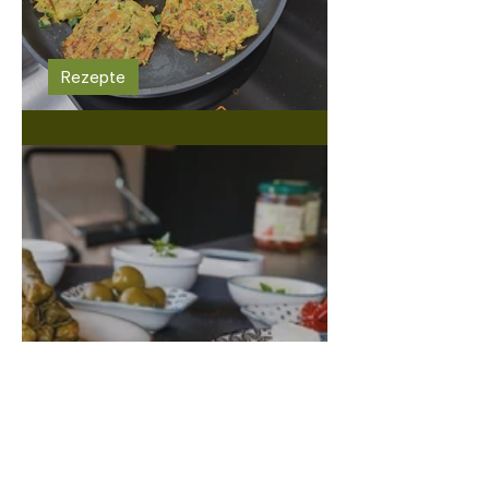
Rezepte
Gemüseküchlein mit Gelberbsen
Rezepte
Gerstenrisotto mit frischen grünen
Spargeln