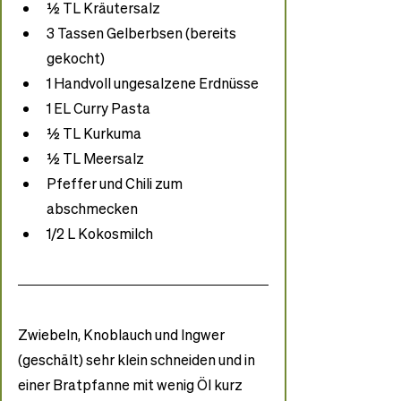
½ TL Kräutersalz 
3 Tassen Gelberbsen (bereits 
gekocht) 
1 Handvoll ungesalzene Erdnüsse 
1 EL Curry Pasta 
½ TL Kurkuma 
½ TL Meersalz 
Pfeffer und Chili zum 
abschmecken 
1/2 L Kokosmilch 
Zwiebeln, Knoblauch und Ingwer 
(geschält) sehr klein schneiden und in 
einer Bratpfanne mit wenig Öl kurz 