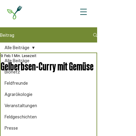
Beitrag
Alle Beiträge
9. Feb.
1 Min. Lesezeit
Alle Beiträge
Gelberbsen-Curry mit Gemüse
Bionetz
Feldfreunde
Agrarökologie
Veranstaltungen
Feldgeschichten
Presse