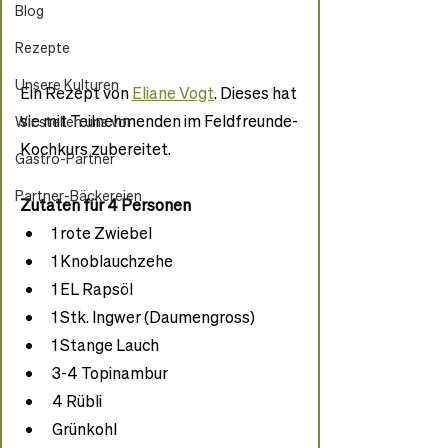
Blog
Rezepte
Unsere Kulturen
Ein Rezept von 
Eliane Vogt
. Dieses hat 
sie mit Teilnehmenden im Feldfreunde-
Wir stellen uns vor
Kochkurs zubereitet.
Gastro-Partner
Partner-Bäckereien
Zutaten für 4 Personen
1 rote Zwiebel 
1 Knoblauchzehe 
1 EL Rapsöl 
1 Stk. Ingwer (Daumengross) 
1 Stange Lauch 
3-4 Topinambur 
4 Rübli 
Grünkohl 