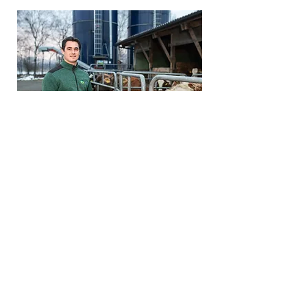
Riethof Vaduz
Martin Kaiser
Lebensmittel mit Gesicht aus
und für Liechtenstein
produzieren.
Mehr erfahren