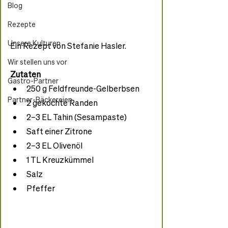
Blog
Rezepte
Unsere Kulturen
Ein Rezept von Stefanie Hasler.
Wir stellen uns vor
Zutaten
Gastro-Partner
250 g Feldfreunde-Gelberbsen
Partner-Bäckereien
2 gekochte Randen
2–3 EL Tahin (Sesampaste)
Saft einer Zitrone
2–3 EL Olivenöl
1 TL Kreuzkümmel
Salz
Pfeffer