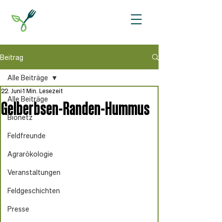
Beitrag
Alle Beiträge
22. Juni
1 Min. Lesezeit
Alle Beiträge
Gelberbsen-Randen-Hummus
Bionetz
Feldfreunde
Agrarökologie
Veranstaltungen
Feldgeschichten
Presse