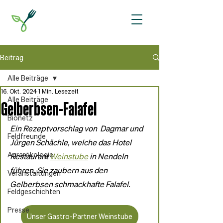
Beitrag
Alle Beiträge
16. Okt. 2024
1 Min. Lesezeit
Alle Beiträge
Gelberbsen-Falafel
Bionetz
Ein Rezeptvorschlag von  Dagmar und 
Feldfreunde
Jürgen Schächle, welche das Hotel 
Agrarökologie
Restaurant 
Weinstube
 in Nendeln 
führen. Sie zaubern aus den 
Veranstaltungen
Gelberbsen schmackhafte Falafel.
Feldgeschichten
Presse
Unser Gastro-Partner Weinstube