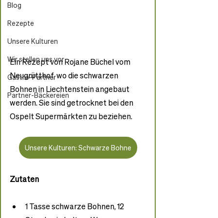
Blog
Rezepte
Unsere Kulturen
Wir stellen uns vor
Ein Rezept von Rojane Büchel vom 
Neugrütthof, wo die schwarzen 
Gastro-Partner
Bohnen in Liechtenstein angebaut 
Partner-Bäckereien
werden. Sie sind getrocknet bei den 
Ospelt Supermärkten zu beziehen. 
Unsere Kulturen: Schwarze Bohne
Zutaten
1 Tasse schwarze Bohnen, 12 