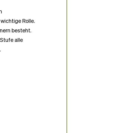
n 
ichtige Rolle. 
nern besteht. 
Stufe alle 
.