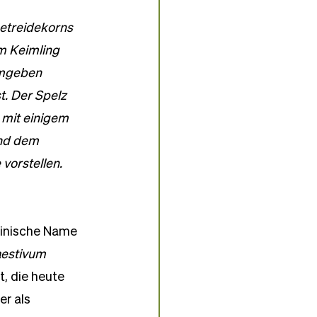
etreidekorns 
m Keimling 
umgeben 
. Der Spelz 
 mit einigem 
nd dem 
 vorstellen.
einische Name 
aestivum 
, die heute 
r als 