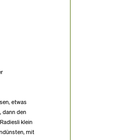
r 
sen, etwas 
, dann den 
adiesli klein 
ndünsten, mit 