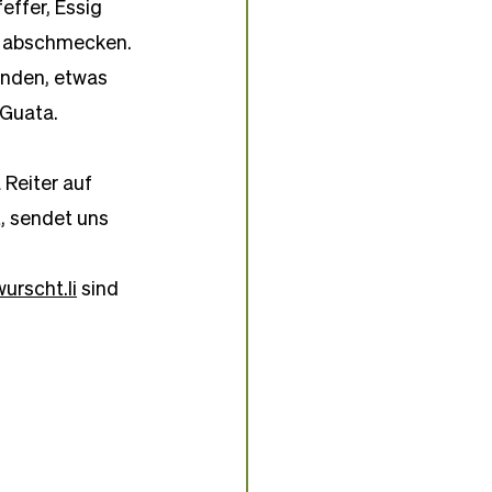
effer, Essig 
l abschmecken. 
nden, etwas 
 Guata.
 Reiter auf 
t, sendet uns 
wurscht.li
 sind 