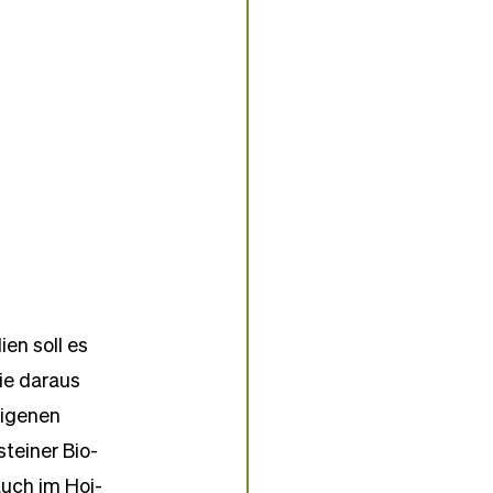
en soll es 
ie daraus 
eigenen 
steiner Bio-
auch im Hoi-