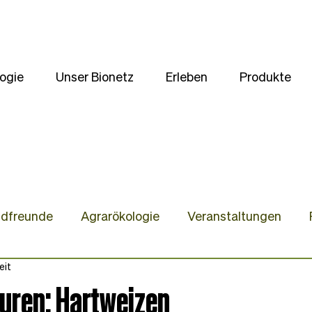
ogie
Unser Bionetz
Erleben
Produkte
ldfreunde
Agrarökologie
Veranstaltungen
eit
te
Unsere Kulturen
Wir stellen uns vor
Gast
turen: Hartweizen