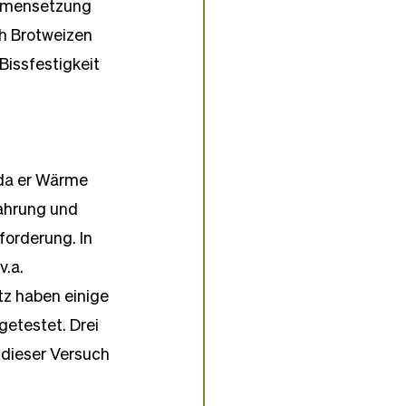
mmensetzung 
h Brotweizen 
issfestigkeit 
 da er Wärme 
fahrung und 
orderung. In 
.a. 
tz haben einige 
etestet. Drei 
dieser Versuch 