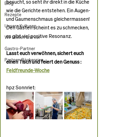
besucht, so seht ihr direkt in die Küche 
Blog
wie die Gerichte entstehen. Ein Augen- 
Rezepte
und Gaumenschmaus gleichermassen! 
Unsere Kulturen
Den Gästen scheint es zu schmecken, 
es gibt viel positive Resonanz.
Wir stellen uns vor
Gastro-Partner
Lasst euch verwöhnen, sichert euch 
Partner-Bäckereien
einen Tisch und feiert den Genuss : 
Feldfreunde-Woche
hpz Sonnriet: