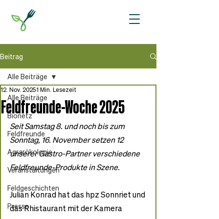
Beitrag
Alle Beiträge
12. Nov. 2025
1 Min. Lesezeit
Alle Beiträge
Feldfreunde-Woche 2025
Bionetz
Seit Samstag 8. und noch bis zum 
Feldfreunde
Sonntag, 16. November setzen 12 
Agrarökologie
unserer Gastro-Partner verschiedene 
Feldfreunde-Produkte in Szene.
Veranstaltungen
Feldgeschichten
Julian Konrad hat das hpz Sonnriet und 
Presse
das Rhistaurant mit der Kamera 