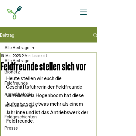
Beitrag
Alle Beiträge
19. Mai 2023
2 Min. Lesezeit
Alle Beiträge
Feldfreunde stellen sich vor
Bionetz
Heute stellen wir euch die 
Feldfreunde
Geschäftsführerin der Feldfreunde 
Agrarökologie
vor: Michaela Hogenboom hat diese 
Aufgabe seit etwas mehr als einem 
Veranstaltungen
Jahr inne und ist das Antriebswerk der 
Feldgeschichten
Feldfreunde.
Presse