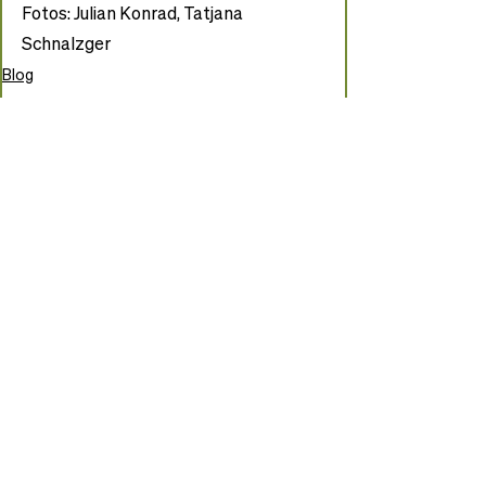
Fotos: Julian Konrad, Tatjana 
Schnalzger
Blog
Wir stellen uns vor
Aktuelle Beiträge
Alle ansehen