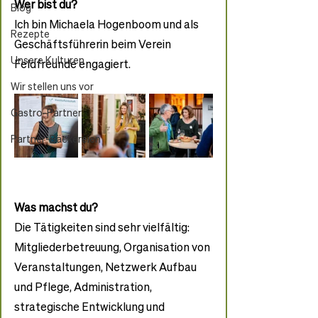
Wer bist du?
Blog
Ich bin Michaela Hogenboom und als 
Rezepte
Geschäftsführerin beim Verein 
Unsere Kulturen
Feldfreunde engagiert. 
Wir stellen uns vor
Gastro-Partner
Partner-Bäckereien
Was machst du?
Die Tätigkeiten sind sehr vielfältig: 
Mitgliederbetreuung, Organisation von 
Veranstaltungen, Netzwerk Aufbau 
und Pflege, Administration, 
strategische Entwicklung und 