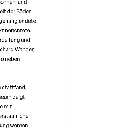
bohnen, und 
eit der Böden 
egehung endete 
t berichtete. 
rbeitung und 
ichard Wanger, 
ro neben 
n
 stattfand, 
seum zeigt 
e mit 
rstaunliche 
lung werden 