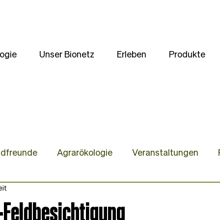
ogie
Unser Bionetz
Erleben
Produkte
ldfreunde
Agrarökologie
Veranstaltungen
eit
te
Unsere Kulturen
Wir stellen uns vor
Gast
-Feldbesichtigung