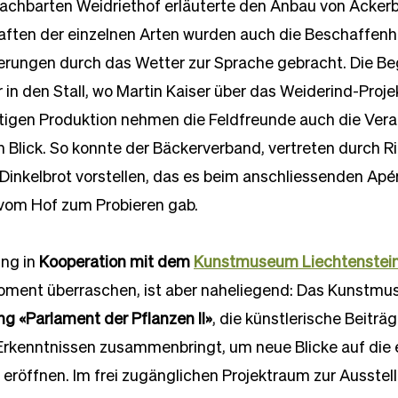
achbarten Weidriethof erläuterte den Anbau von Acker
ften der einzelnen Arten wurden auch die Beschaffenh
erungen durch das Wetter zur Sprache gebracht. Die B
in den Stall, wo Martin Kaiser über das Weiderind-Projek
tigen Produktion nehmen die Feldfreunde auch die Vera
n Blick. So konnte der Bäckerverband, vertreten durch R
Dinkelbrot vorstellen, das es beim anschliessenden Apé
vom Hof zum Probieren gab. 
ng in 
Kooperation mit dem 
Kunstmuseum Liechtenstei
ment überraschen, ist aber naheliegend: Das Kunstmu
ng «Parlament der Pflanzen II»
, die künstlerische Beiträg
Erkenntnissen zusammenbringt, um neue Blicke auf die e
 eröffnen. Im frei zugänglichen Projektraum zur Ausstel