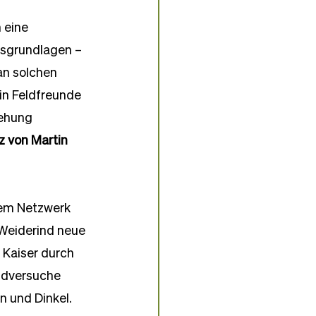
 eine 
nsgrundlagen – 
an solchen 
in Feldfreunde 
ehung 
z von Martin 
nem Netzwerk 
 Weiderind neue 
Kaiser durch 
ldversuche 
 und Dinkel. 