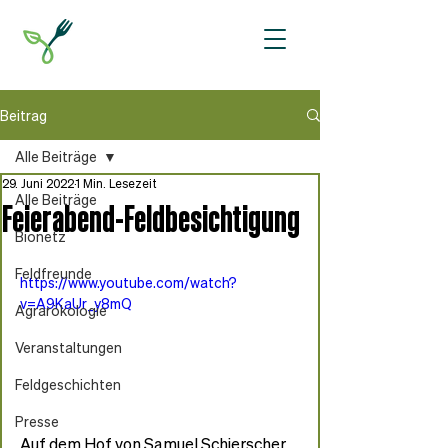
Beitrag
Alle Beiträge
29. Juni 2022
1 Min. Lesezeit
Alle Beiträge
Feierabend-Feldbesichtigung
Bionetz
Feldfreunde
https://www.youtube.com/watch?
v=A9KaUr_y8mQ
Agrarökologie
Veranstaltungen
Feldgeschichten
Presse
Auf dem Hof von Samuel Schierscher 