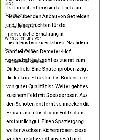
Blog
trafen sich interessierte Leute um 
Rezepte
Neues über den Anbau von Getreiden 
und Hülsenfrüchten für die 
Unsere Kulturen
menschliche Ernährung in 
Wir stellen uns vor
Liechtenstein zu erfahren. Nachdem 
Gastro-Partner
Samuel seinen Demeter-Hof 
vorgestellt hat, geht es zuerst zum 
Partner-Bäckereien
Dinkelfeld. Eine Spatenproben zeigt 
die lockere Struktur des Bodens, der 
von guter Qualität ist. Weiter geht es 
zu einem Feld mit Speiseerbsen. Aus 
den Schoten entfernt schmecken die 
Erbsen auch frisch vom Feld schon 
erstaunlich gut. Einen Spaziergang 
weiter wachsen Kichererbsen, diese 
wurden relativ spät ausgesät und 