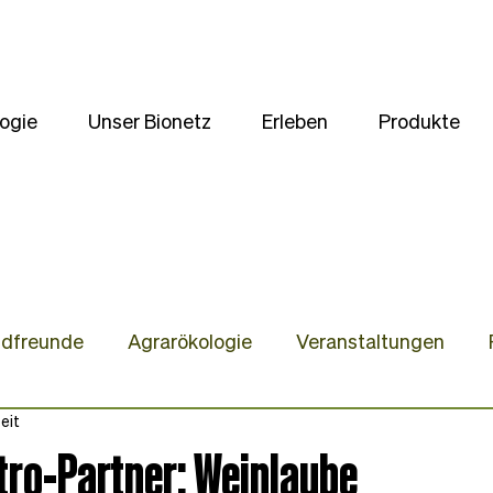
ogie
Unser Bionetz
Erleben
Produkte
ldfreunde
Agrarökologie
Veranstaltungen
eit
te
Unsere Kulturen
Wir stellen uns vor
Gast
tro-Partner: Weinlaube