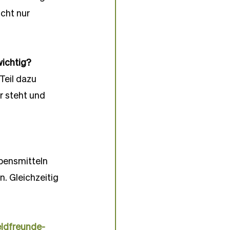
cht nur 
wichtig?
Teil dazu 
r steht und 
bensmitteln 
 Gleichzeitig 
eldfreunde-