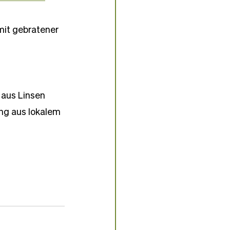
it gebratener 
 aus Linsen 
ng aus lokalem 