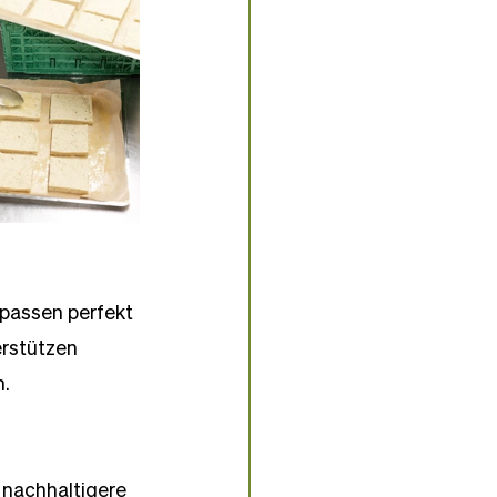
passen perfekt 
erstützen 
n.
 nachhaltigere 