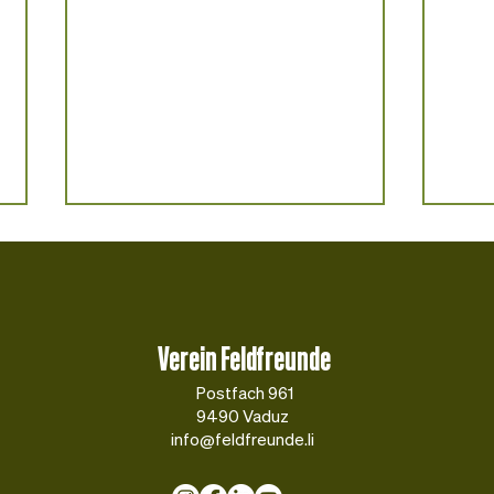
Verein Feldfreunde
Postfach 961
9490 Vaduz
Frisch aus dem «Buura Lada»: Neues
Bio-Ac
info@feldfreunde.li
Pilotprojekt bringt Liechtensteins
Impuls
Vielfalt nach Schaan