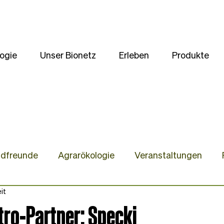
ogie
Unser Bionetz
Erleben
Produkte
ldfreunde
Agrarökologie
Veranstaltungen
it
te
Unsere Kulturen
Wir stellen uns vor
Gast
tro-Partner: Specki