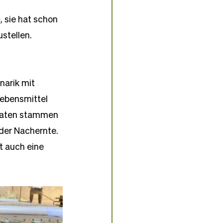
e
,
 sie hat schon 
ustellen.
narik mit 
Lebensmittel 
utaten stammen 
der Nachernte. 
t auch eine 