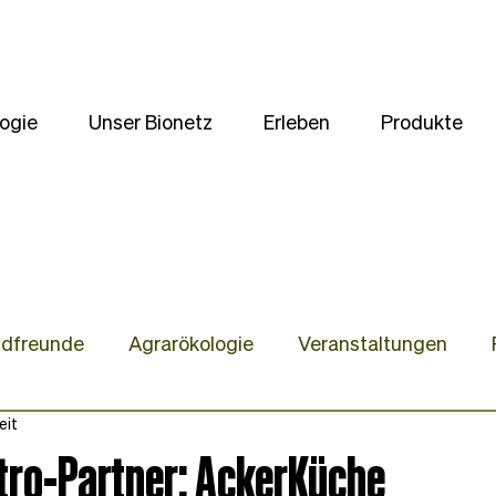
ogie
Unser Bionetz
Erleben
Produkte
ldfreunde
Agrarökologie
Veranstaltungen
eit
te
Unsere Kulturen
Wir stellen uns vor
Gast
tro-Partner: AckerKüche