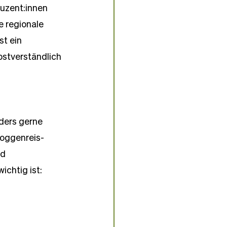
duzent:innen 
e regionale 
t ein 
stverständlich 
ders gerne 
Roggenreis-
d 
chtig ist: 