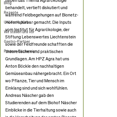
haben das Thema Agrarökologie 
Blog
behandelt, vertieft diskutiert und 
Rezepte
während Feldbegehungen auf Bionetz-
Höfen spürbar gemacht. Die Inputs 
Unsere Kulturen
vom Institut für Agrarökologie, der 
Wir stellen uns vor
Stiftung Lebenswertes Liechtenstein 
Gastro-Partner
sowie der Feldfreunde schafften die 
Partner-Bäckereien
theoretischen und praktischen 
Grundlagen. Am HPZ Agra hat uns 
Anton Böckle den nachhaltigen 
Gemüseanbau nähergebracht. Ein Ort 
wo Pflanze, Tier und Mensch im 
Einklang sind und sich wohlfühlen. 
Andreas Näscher gab den 
Studierenden auf dem Biohof Näscher 
Einblicke in die Tierhaltung sowie auch 