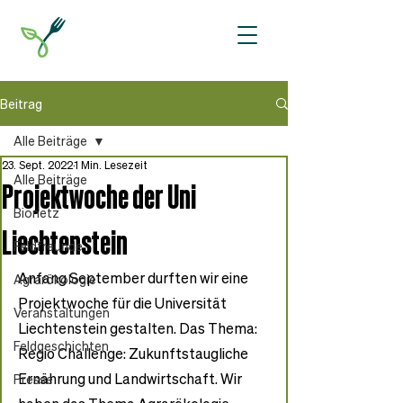
Beitrag
Alle Beiträge
23. Sept. 2022
1 Min. Lesezeit
Alle Beiträge
Projektwoche der Uni
Bionetz
Liechtenstein
Feldfreunde
Anfang September durften wir eine 
Agrarökologie
Projektwoche für die Universität 
Veranstaltungen
Liechtenstein gestalten. Das Thema: 
Feldgeschichten
Regio Challenge: Zukunftstaugliche 
Ernährung und Landwirtschaft. Wir 
Presse