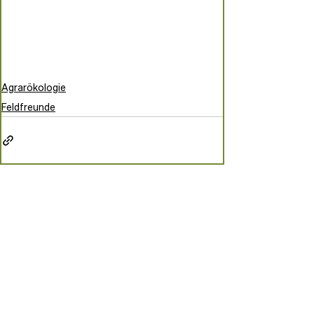
Agrarökologie
Feldfreunde
Aktuelle Beiträge
Alle ansehen