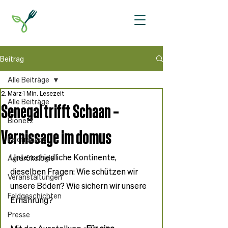
Beitrag
Alle Beiträge
2. März
1 Min. Lesezeit
Alle Beiträge
Senegal trifft Schaan –
Bionetz
Vernissage im domus
Feldfreunde
Unterschiedliche Kontinente, 
Agrarökologie
dieselben Fragen: Wie schützen wir 
Veranstaltungen
unsere Böden? Wie sichern wir unsere 
Feldgeschichten
Ernährung?
Presse