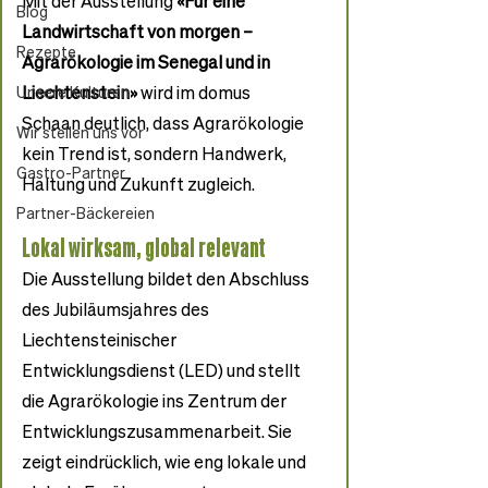
Mit der Ausstellung 
«Für eine 
Blog
Landwirtschaft von morgen – 
Rezepte
Agrarökologie im Senegal und in 
Liechtenstein»
 wird im domus 
Unsere Kulturen
Schaan deutlich, dass Agrarökologie 
Wir stellen uns vor
kein Trend ist, sondern Handwerk, 
Gastro-Partner
Haltung und Zukunft zugleich.
Partner-Bäckereien
Lokal wirksam, global relevant
Die Ausstellung bildet den Abschluss 
des Jubiläumsjahres des 
Liechtensteinischer 
Entwicklungsdienst (LED) und stellt 
die Agrarökologie ins Zentrum der 
Entwicklungszusammenarbeit. Sie 
zeigt eindrücklich, wie eng lokale und 