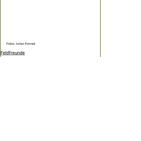
Fotos: Julian Konrad
Feldfreunde
Blog
Veranstaltungen
Aktuelle Beiträge
Alle ansehen