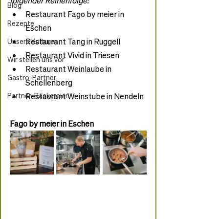
folgender Reihenfolge:
Blog
Restaurant Fago by meier in 
Rezepte
Eschen
Restaurant Tang in Ruggell
Unsere Kulturen
Restaurant Vivid in Triesen
Wir stellen uns vor
Restaurant Weinlaube in 
Gastro-Partner
Schellenberg
Partner-Bäckereien
Restaurant Weinstube in Nendeln
Fago by meier in Eschen