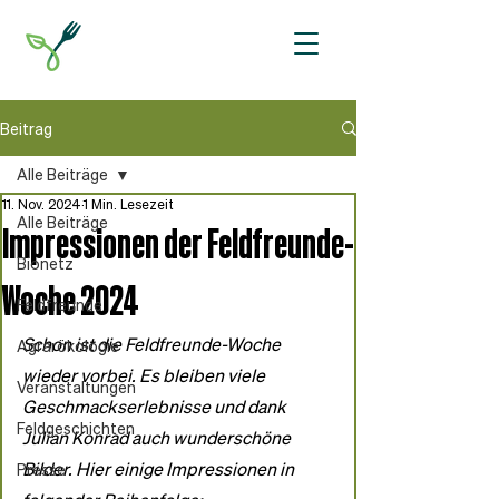
Beitrag
Alle Beiträge
11. Nov. 2024
1 Min. Lesezeit
Alle Beiträge
Impressionen der Feldfreunde-
Bionetz
Woche 2024
Feldfreunde
Schon ist die Feldfreunde-Woche 
Agrarökologie
wieder vorbei. Es bleiben viele 
Veranstaltungen
Geschmackserlebnisse und dank 
Feldgeschichten
Julian Konrad auch wunderschöne 
Bilder. Hier einige Impressionen in 
Presse