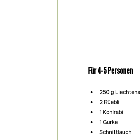
Für 4-5 Personen
250 g Liechtens
2 Rüebli
1 Kohlrabi
1 Gurke
Schnittlauch