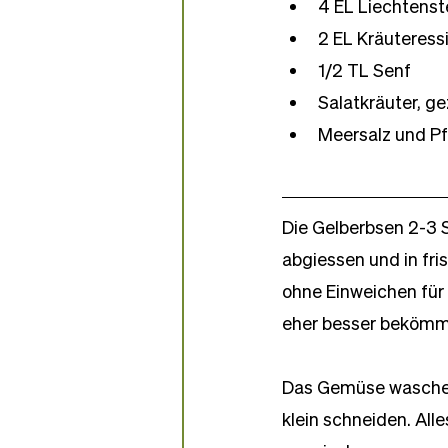
4 EL Liechtenst
2 EL Kräuteress
1/2 TL Senf
Salatkräuter, g
Meersalz und Pf
Die Gelberbsen 2-3 
abgiessen und in fr
ohne Einweichen für
eher besser bekömml
Das Gemüse waschen,
klein schneiden. Alle