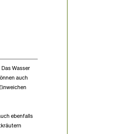
. Das Wasser 
können auch 
Einweichen 
uch ebenfalls 
tkräutern 