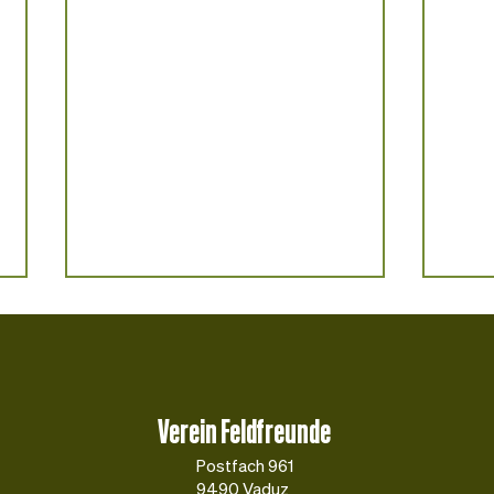
Verein Feldfreunde
Ribelmais-Zitronen-Kuchen
Gelber
Postfach 961
9490 Vaduz