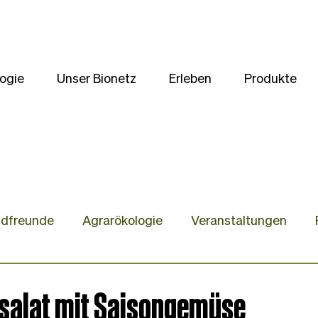
ogie
Unser Bionetz
Erleben
Produkte
ldfreunde
Agrarökologie
Veranstaltungen
te
Unsere Kulturen
Wir stellen uns vor
Gast
salat mit Saisongemüse