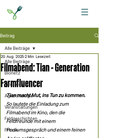
Beitrag
Alle Beiträge
20. Aug. 2025
2 Min. Lesezeit
Alle Beiträge
Filmabend: Tian - Generation
Bionetz
Farmfluencer
Feldfreunde
Tian macht Mut, ins Tun zu kommen. 
Agrarökologie
So lautete die Einladung zum 
Veranstaltungen
Filmabend im Kino, den die 
Feldgeschichten
Feldfreunde mit einem 
Podiumsgespräch und einem feinen 
Presse