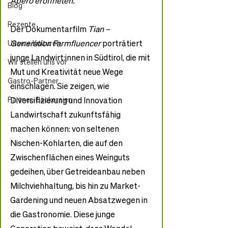
Apéro eröffneten.
Blog
Rezepte
Der Dokumentarfilm 
Tian – 
Generation Farmfluencer
 porträtiert 
Unsere Kulturen
junge Landwirt:innen in Südtirol, die mit 
Wir stellen uns vor
Mut und Kreativität neue Wege 
Gastro-Partner
einschlagen. Sie zeigen, wie 
Partner-Bäckereien
Diversifizierung und Innovation 
Landwirtschaft zukunftsfähig 
machen können: von seltenen 
Nischen-Kohlarten, die auf den 
Zwischenflächen eines Weinguts 
gedeihen, über Getreideanbau neben 
Milchviehhaltung, bis hin zu Market-
Gardening und neuen Absatzwegen in 
die Gastronomie. Diese junge 