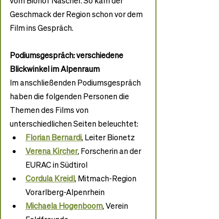
vom Biohof Näscher. So kam der 
Geschmack der Region schon vor dem 
Film ins Gespräch.
Podiumsgespräch: verschiedene 
Blickwinkel im Alpenraum
Im anschließenden Podiumsgespräch 
haben die folgenden Personen die 
Themen des Films von 
unterschiedlichen Seiten beleuchtet:
Florian Bernardi
, Leiter Bionetz
Verena Kircher
, Forscherin an der 
EURAC in Südtirol
Cordula Kreidl
, Mitmach-Region 
Vorarlberg-Alpenrhein
Michaela Hogenboom
, Verein 