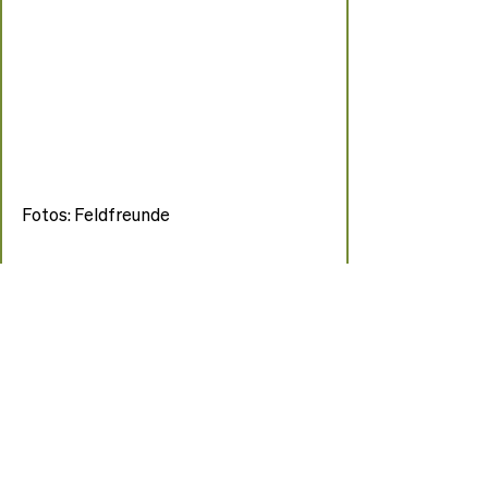
Fotos: Feldfreunde
Veranstaltungen
Feldfreunde
Blog
Aktuelle Beiträge
Alle ansehen