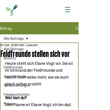
Beitrag
Alle Beiträge
10. Feb. 2023
1 Min. Lesezeit
Alle Beiträge
Feldfreunde stellen sich vor
Bionetz
Heute stellt sich Eliane Vogt vor. Sie ist 
Feldfreunde
im Vorstand der Feldfreunde und 
Agrarökologie
macht noch vieles mehr, wie sie euch 
gleich selber erzählt:
Veranstaltungen
Feldgeschichten
Wer bist du?
Presse
Mein Name ist Eliane Vogt, ich bin dipl. 