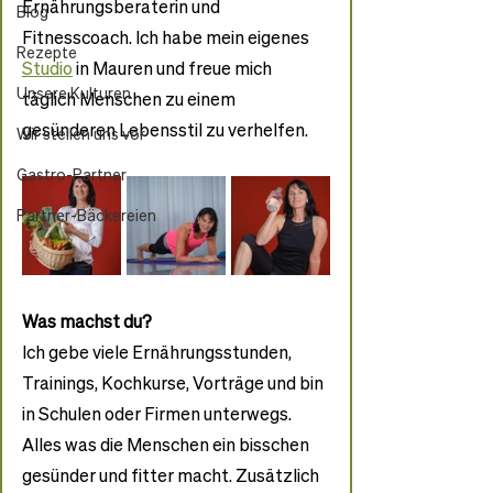
Ernährungsberaterin und 
Blog
Fitnesscoach. Ich habe mein eigenes 
Rezepte
Studio
 in Mauren und freue mich 
Unsere Kulturen
täglich Menschen zu einem 
gesünderen Lebensstil zu verhelfen.
Wir stellen uns vor
Gastro-Partner
Partner-Bäckereien
Was machst du?
Ich gebe viele Ernährungsstunden, 
Trainings, Kochkurse, Vorträge und bin 
in Schulen oder Firmen unterwegs. 
Alles was die Menschen ein bisschen 
gesünder und fitter macht. Zusätzlich 