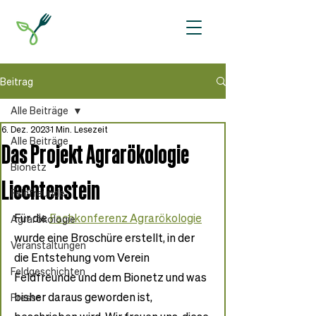
Beitrag
Alle Beiträge
6. Dez. 2023
1 Min. Lesezeit
Alle Beiträge
Das Projekt Agrarökologie
Bionetz
Liechtenstein
Feldfreunde
Für die 
Fachkonferenz Agrarökologie
Agrarökologie
wurde eine Broschüre erstellt, in der 
Veranstaltungen
die Entstehung vom Verein 
Feldgeschichten
Feldfreunde und dem Bionetz und was 
bisher daraus geworden ist, 
Presse