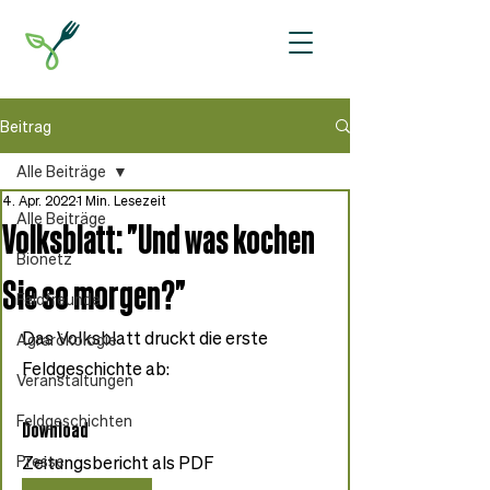
Beitrag
Alle Beiträge
4. Apr. 2022
1 Min. Lesezeit
Alle Beiträge
Volksblatt: "Und was kochen
Bionetz
Sie so morgen?"
Feldfreunde
Das Volksblatt druckt die erste 
Agrarökologie
Feldgeschichte ab:
Veranstaltungen
Feldgeschichten
Download
Presse
Zeitungsbericht als PDF