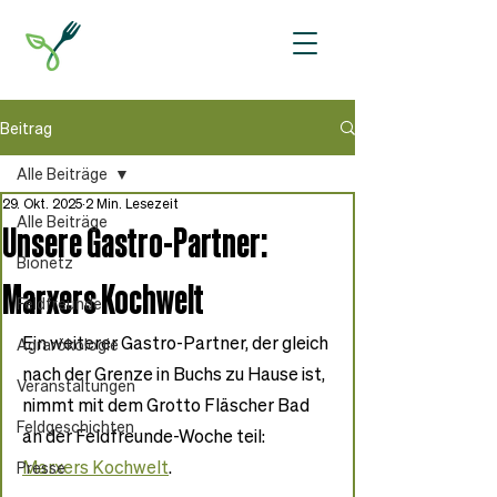
Beitrag
Alle Beiträge
29. Okt. 2025
2 Min. Lesezeit
Alle Beiträge
Unsere Gastro-Partner:
Bionetz
Marxers Kochwelt
Feldfreunde
Ein weiterer Gastro-Partner, der gleich 
Agrarökologie
nach der Grenze in Buchs zu Hause ist, 
Veranstaltungen
nimmt mit dem Grotto Fläscher Bad 
Feldgeschichten
an der Feldfreunde-Woche teil: 
Marxers Kochwelt
.
Presse