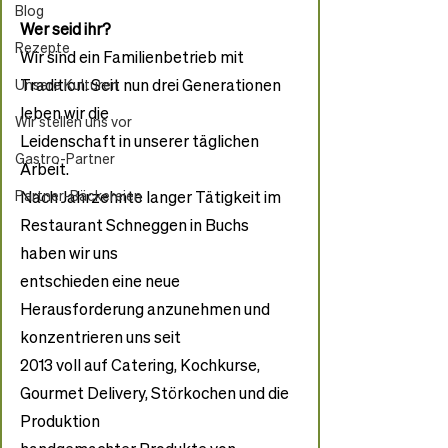
Blog
Wer seid ihr?
Rezepte
Wir sind ein Familienbetrieb mit 
Tradition. Seit nun drei Generationen 
Unsere Kulturen
leben wir die
Wir stellen uns vor
Leidenschaft in unserer täglichen 
Gastro-Partner
Arbeit.
Partner-Bäckereien
Nach Jahrzehnte langer Tätigkeit im 
Restaurant Schneggen in Buchs 
haben wir uns
entschieden eine neue 
Herausforderung anzunehmen und 
konzentrieren uns seit
2013 voll auf Catering, Kochkurse, 
Gourmet Delivery, Störkochen und die 
Produktion