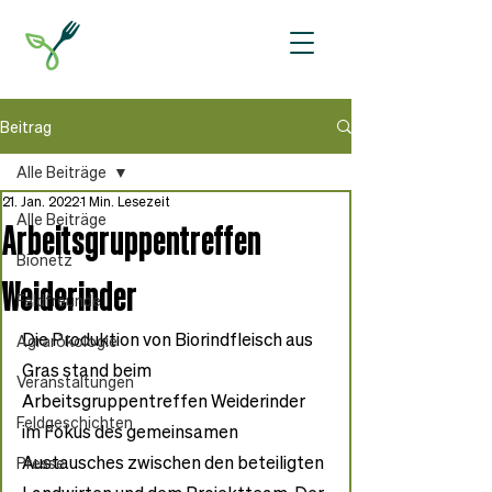
Beitrag
Alle Beiträge
21. Jan. 2022
1 Min. Lesezeit
Alle Beiträge
Arbeitsgruppentreffen
Bionetz
Weiderinder
Feldfreunde
Die Produktion von Biorindfleisch aus 
Agrarökologie
Gras stand beim 
Veranstaltungen
Arbeitsgruppentreffen Weiderinder 
Feldgeschichten
im Fokus des gemeinsamen 
Austausches zwischen den beteiligten 
Presse