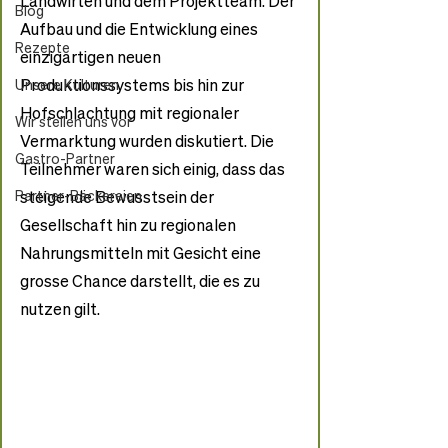
Landwirten und dem Projektteam. Der 
Blog
Aufbau und die Entwicklung eines 
Rezepte
einzigartigen neuen 
Produktionssystems bis hin zur 
Unsere Kulturen
Hofschlachtung mit regionaler 
Wir stellen uns vor
Vermarktung wurden diskutiert. Die 
Gastro-Partner
Teilnehmer waren sich einig, dass das 
Partner-Bäckereien
steigende Bewusstsein der 
Gesellschaft hin zu regionalen 
Nahrungsmitteln mit Gesicht eine 
grosse Chance darstellt, die es zu 
nutzen gilt. 