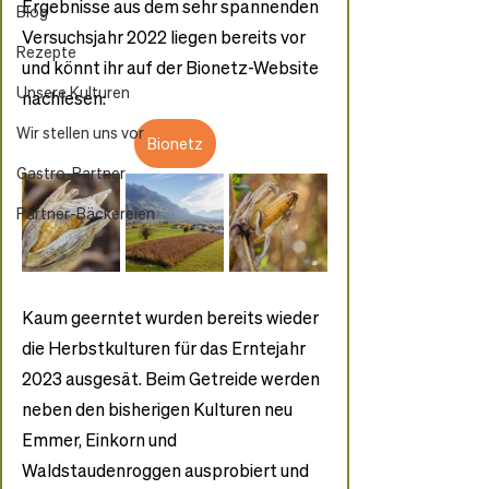
Ergebnisse aus dem sehr spannenden 
Blog
Versuchsjahr 2022 liegen bereits vor 
Rezepte
und könnt ihr auf der Bionetz-Website 
Unsere Kulturen
nachlesen:
Wir stellen uns vor
Bionetz
Gastro-Partner
Partner-Bäckereien
Kaum geerntet wurden bereits wieder 
die Herbstkulturen für das Erntejahr 
2023 ausgesät. Beim Getreide werden 
neben den bisherigen Kulturen neu 
Emmer, Einkorn und 
Waldstaudenroggen ausprobiert und 