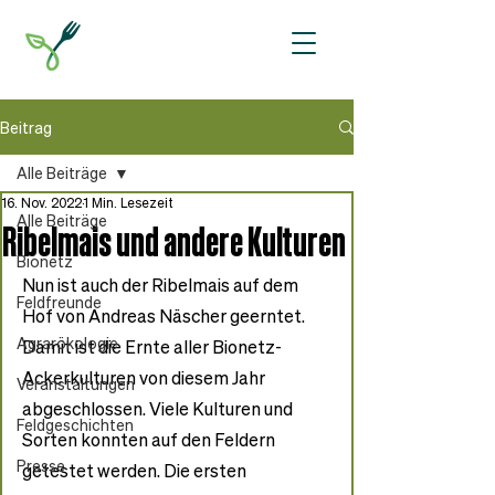
Beitrag
Alle Beiträge
16. Nov. 2022
1 Min. Lesezeit
Alle Beiträge
Ribelmais und andere Kulturen
Bionetz
Nun ist auch der Ribelmais auf dem 
Feldfreunde
Hof von Andreas Näscher geerntet. 
Agrarökologie
Damit ist die Ernte aller Bionetz-
Ackerkulturen von diesem Jahr 
Veranstaltungen
abgeschlossen. Viele Kulturen und 
Feldgeschichten
Sorten konnten auf den Feldern 
Presse
getestet werden. Die ersten 