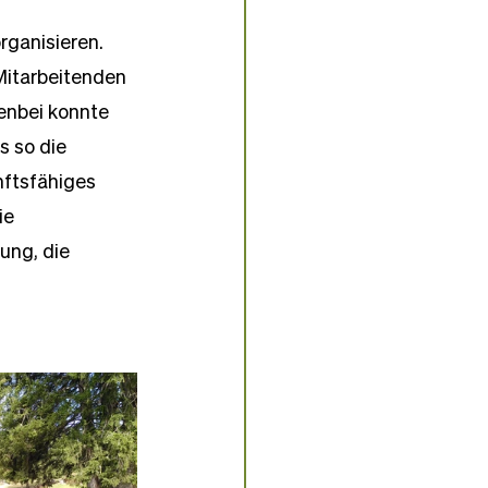
rganisieren. 
Mitarbeitenden 
enbei konnte 
s so die 
ftsfähiges 
e 
ung, die 