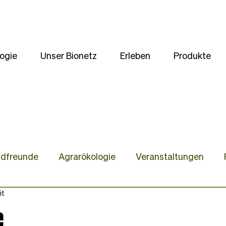
ogie
Unser Bionetz
Erleben
Produkte
ldfreunde
Agrarökologie
Veranstaltungen
it
te
Unsere Kulturen
Wir stellen uns vor
Gast
e