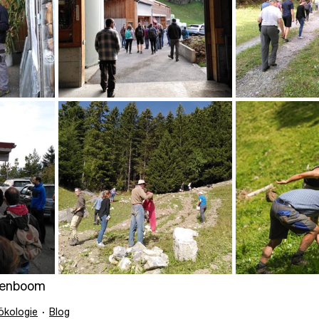
genboom
ökologie
Blog