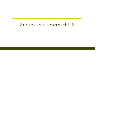
Zurück zur Übersicht
Verein Feldfreunde
Postfach 961
9490 Vaduz
info@feldfreunde.li
Newsletter abonnieren