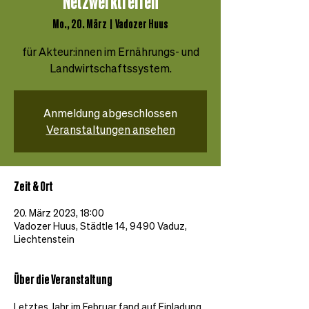
Netzwerktreffen
Mo., 20. März
  |  
Vadozer Huus
für Akteur:innen im Ernährungs- und
Landwirtschaftssystem.
Anmeldung abgeschlossen
Veranstaltungen ansehen
Zeit & Ort
20. März 2023, 18:00
Vadozer Huus, Städtle 14, 9490 Vaduz,
Liechtenstein
Über die Veranstaltung
Letztes Jahr im Februar fand auf Einladung 