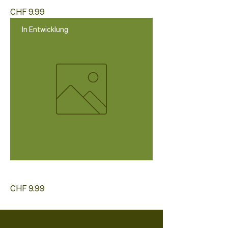
Preis
CHF 9.99
In Entwicklung
Liechtensteiner Shoyu
Preis
CHF 9.99