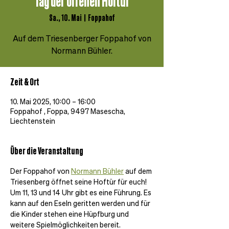
Tag der offenen Hoftür
Sa., 10. Mai
  |  
Foppahof
Auf dem Triesenberger Foppahof von
Normann Bühler.
Zeit & Ort
10. Mai 2025, 10:00 – 16:00
Foppahof , Foppa, 9497 Masescha,
Liechtenstein
Über die Veranstaltung
Der Foppahof von 
Normann Bühler
 auf dem 
Triesenberg öffnet seine Hoftür für euch! 
Um 11, 13 und 14 Uhr gibt es eine Führung. Es 
kann auf den Eseln geritten werden und für 
die Kinder stehen eine Hüpfburg und 
weitere Spielmöglichkeiten bereit.