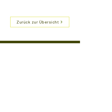
Zurück zur Übersicht
Verein Feldfreunde
Postfach 961
9490 Vaduz
info@feldfreunde.li
Newsletter abonnieren