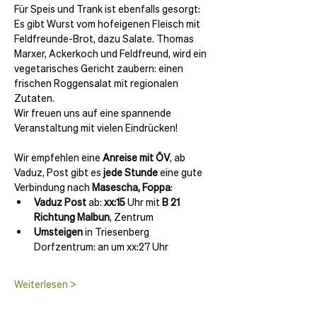
Für Speis und Trank ist ebenfalls gesorgt: 
Es gibt Wurst vom hofeigenen Fleisch mit 
Feldfreunde-Brot, dazu Salate. Thomas 
Marxer, Ackerkoch und Feldfreund, wird ein 
vegetarisches Gericht zaubern: einen 
frischen Roggensalat mit regionalen 
Zutaten.
Wir freuen uns auf eine spannende 
Veranstaltung mit vielen Eindrücken!
Wir empfehlen eine 
Anreise mit ÖV
, ab 
Vaduz, Post gibt es
 jede Stunde 
eine gute 
Verbindung nach 
Masescha, Foppa
:
Vaduz Post
 ab: 
xx:15
 Uhr mit 
B 21 
Richtung Malbun
, Zentrum
Umsteigen
 in Triesenberg 
Dorfzentrum: an um xx:27 Uhr
Weiterlesen >