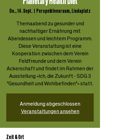
Planetary Health Diet
Do., 14. Sept.
  |  
Perspektivenraum, Lindaplatz
Themaabend zu gesunder und
nachhaltiger Ernährung mit
Abendessen und leichtem Programm.
Diese Veranstaltung ist eine
Kooperation zwischen dem Verein
Feldfreunde und dem Verein
Ackerschaft und findet im Rahmen der
Ausstellung «Ich, die Zukunft - SDG 3
"Gesundheit und Wohlbefinden"» statt.
Anmeldung abgeschlossen
Veranstaltungen ansehen
Zeit & Ort