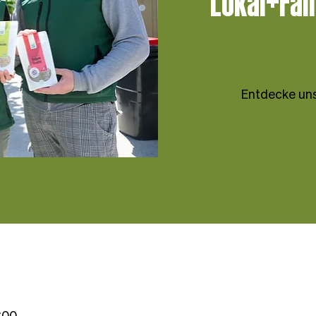
Lokal+Fair
Entdecke uns
:00