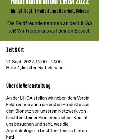
Feldfreunde an der LIHGA 2022
Mi., 21. Sept.
  |  
Halle 4, Im alten Riet, Schaan
Die Feldfreunde nehmen an der LIHGA
teil! Wir freuen uns auf deinen Besuch!
Zeit & Ort
21. Sept. 2022, 14:00 – 21:00
Halle 4, Im alten Riet, Schaan
Über die Veranstaltung
An der LIHGA stellen wir neben dem Verein 
Feldfreunde auch die ersten Produkte aus 
dem Bionetz vor, unserem Netzwerk von 
Liechtensteiner Pionierbetrieben. Kommt 
uns besuchen und seht, was die 
Agrarökologie in Liechtenstein zu bieten 
hat!