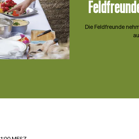
Feldfreund
Die Feldfreunde nehme
au
 21:00 MESZ