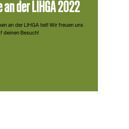
e an der LIHGA 2022
n an der LIHGA teil! Wir freuen uns
f deinen Besuch!