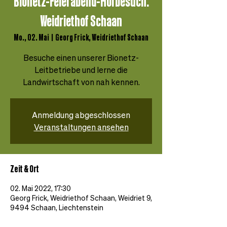
Bionetz-Feierabend-Hofbesuch:
Weidriethof Schaan
Mo., 02. Mai
  |  
Georg Frick, Weidriethof Schaan
Besuche einen unserer Bionetz-
Leitbetriebe und lerne die
Landwirtschaft von nah kennen.
Anmeldung abgeschlossen
Veranstaltungen ansehen
Zeit & Ort
02. Mai 2022, 17:30
Georg Frick, Weidriethof Schaan, Weidriet 9,
9494 Schaan, Liechtenstein