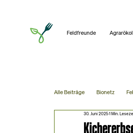
Feldfreunde
Agrarökol
Alle Beiträge
Bionetz
Fe
30. Juni 2025
1 Min. Leseze
Presse
Blog
Rezep
Kichererbs