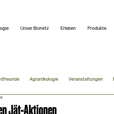
ogie
Unser Bionetz
Erleben
Produkte
ldfreunde
Agrarökologie
Veranstaltungen
it
te
Unsere Kulturen
Wir stellen uns vor
Gast
en Jät-Aktionen