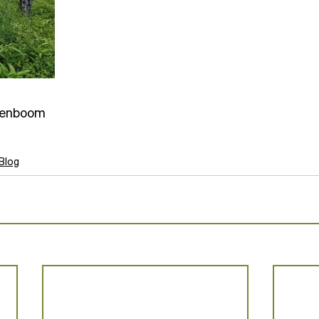
genboom
Blog