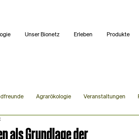
ogie
Unser Bionetz
Erleben
Produkte
ldfreunde
Agrarökologie
Veranstaltungen
t
te
Unsere Kulturen
Wir stellen uns vor
Gast
n als Grundlage der