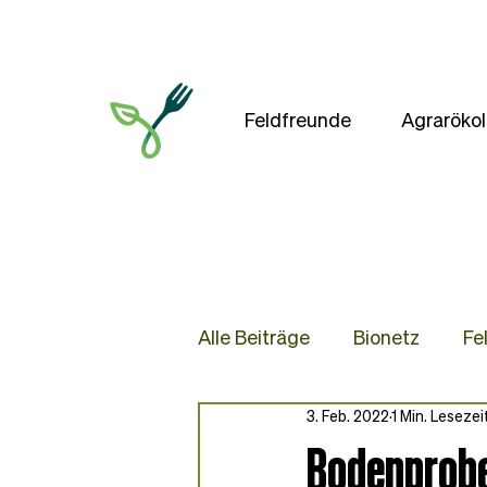
Feldfreunde
Agrarökol
Alle Beiträge
Bionetz
Fe
3. Feb. 2022
1 Min. Lesezei
Presse
Blog
Rezep
Bodenprobe