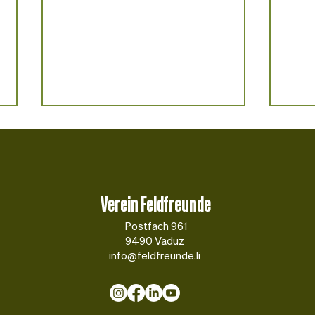
Verein Feldfreunde
Postfach 961
9490 Vaduz
Erster Versuchsanbau von Linse und
Tierge
info@feldfreunde.li
Erbse als Mischkultur
Erfahr