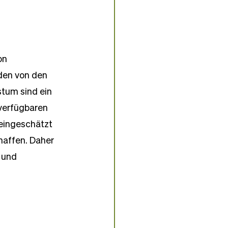
on 
den von den 
um sind ein 
verfügbaren 
eingeschätzt 
haffen. Daher 
 und 